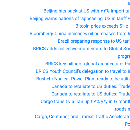
I
Beijing hits back at US with 34% import tar
Beijing warns nations of 'appeasing' US in tariff 
Bitcoin price exceeds $105,
Bloomberg: China increases oil purchases from I
Brazil preparing response to US tari
BRICS adds collective momentum to Global So
progr
BRICS key pillar of global architecture: Pu
BRICS Youth Council’s delegation to travel to I
Bushehr Nuclear Power Plant ready to be utili
Canada to retaliate to US duties: Trud
Canada to retaliate to US duties: Trud
Cargo transit via Iran up 27% y/y in 10 mont
roads m
Cargo, Container, and Transit Traffic Accelerate
Po