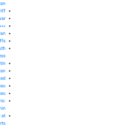
ran
iff
war
000
ran
ffs
uth
ess
tin
ran
zed
eau
eau
hs:
in.
 at
rts