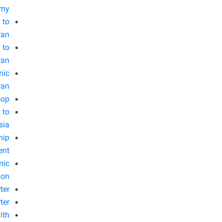
omy
 to
ran
 to
ran
mic
ran
oop
 to
sia
hip
ent
mic
ion
ter
ter
ith