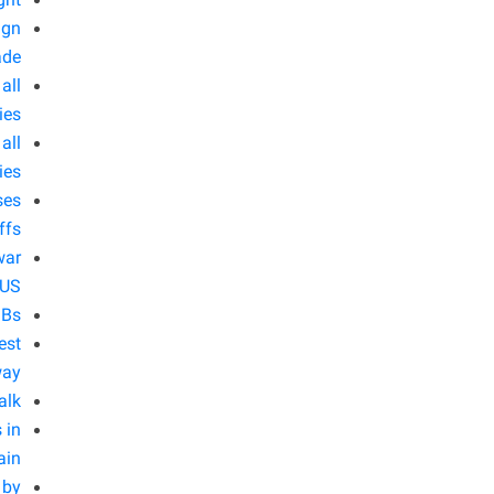
ght
ign
ade
all
ies
all
ies
ses
iffs
war
 US
MBs
est
way
alk
 in
ain
 by