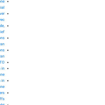
one
ial
ver
Dec
de,
ief
ons
ran
ons
ran
WTO
 in
une
 in
une
ers
ffs