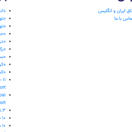
تاق ایران و انگلیس
«انف
ماس با ما
«تو
«تول
«حذ
«در
«رکو
«سر
«کر
«کم
:
ort
bai
ort
۱.۳ همت طلا فروخته 
۱۰ خواسته تولیدکنندگان فولاد از وزیر صمت در شرایط جنگی