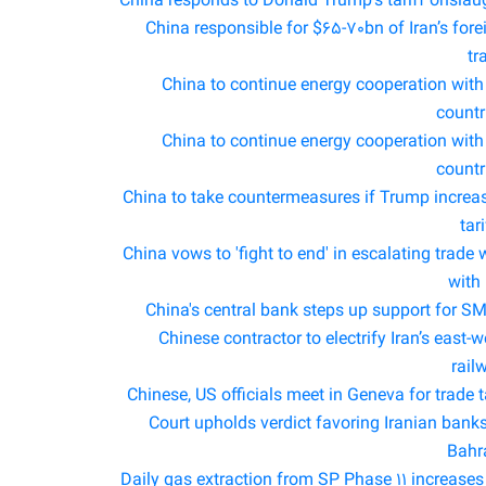
China responds to Donald Trump's tariff onslau
China responsible for $65-70bn of Iran’s fore
tr
China to continue energy cooperation with 
countr
China to continue energy cooperation with 
countr
China to take countermeasures if Trump increa
tar
China vows to 'fight to end' in escalating trade 
with
China's central bank steps up support for S
Chinese contractor to electrify Iran’s east-w
rail
Chinese, US officials meet in Geneva for trade t
Court upholds verdict favoring Iranian banks
Bahr
Daily gas extraction from SP Phase 11 increases