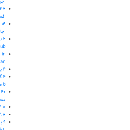
اجر
افس
۴
اجار
o
hub
 in
ran
۴ پیشنهاد برای توفیق در اجرای تک‌نرخی شدن ارز
۴ 
تا 
۰
دست
۵۲.۸ میلیارد دلار ارز
۵۳.۸ میلیارد دلار ار
۶ 
با 