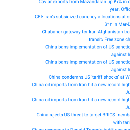
Caviar exports from Mazandaran up 40% in 
year: Offic
CBI: Iran’s subsidized currency allocations at o
$42 in Mar-
Chabahar gateway for Iran-Afghanistan tra
transit: Free zone ch
China bans implementation of US sancti
against I
China bans implementation of US sancti
against I
China condemns US 'tariff shocks' at 
China oil imports from Iran hit a new record high
J
China oil imports from Iran hit a new record high
J
China rejects US threat to target BRICS memb
with tari