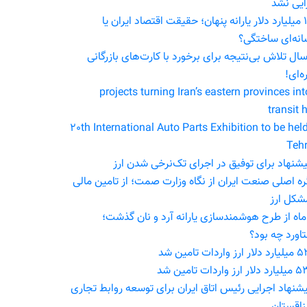
ایی نشد
۱۲۷ میلیارد دلار یارانه پنهان؛ حقیقت اقتصاد ایران یا
انه‌ای ساختگی؟
۱ سال تلاش بی‌نتیجه برای برخورد با کارت‌های بازرگانی
ه‌ای!
2 projects turning Iran’s eastern provinces int
transit 
20th International Auto Parts Exhibition to be held
Teh
گره اصلی صنعت ایران از نگاه وزارت صمت؛ از تامین مالی
مشکل ارز
۴ ماه از طرح هوشمندسازی یارانه آرد و نان گذشت؛
اورد چه بود؟
 واردات تامین شد
ز واردات تامین شد
پیشنهاد اجرایی رئیس اتاق ایران برای توسعه روابط تجاری
قزاقستان