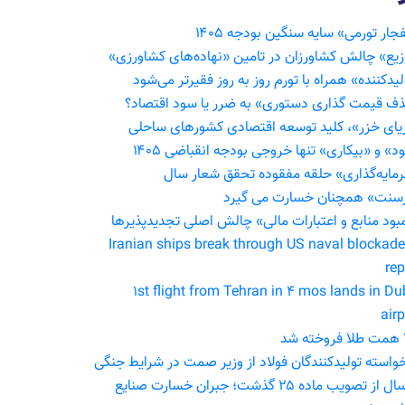
جار تورمی» سایه سنگین بودجه ۱۴۰۵
زیع» چالش کشاورزان در تامین «نهاده‌های کشاورزی»
یدکننده» همراه با تورم روز به روز فقیرتر می‌شود
ف قیمت گذاری دستوری» به ضرر یا سود اقتصاد؟
یای خزر»، کلید توسعه اقتصادی کشورهای ساحلی
د» و «بیکاری» تنها خروجی بودجه انقباضی ۱۴۰۵
مایه‌گذاری» حلقه مفقوده تحقق شعار سال
سنت» همچنان خسارت می گیرد
بود منابع و اعتبارات مالی» چالش اصلی تجدیدپذیرها
11 Iranian ships break through US naval blockade
rep
1st flight from Tehran in 4 mos lands in Du
airp
شد
۱۰ سال از تصویب ماده ۲۵ گذشت؛ جبران خسارت صنایع