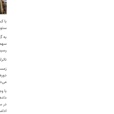
ستون
به گ
رسیدن به ۶۰۰ میلیون مترمکعب تا سال ۱۴۱۰ حک
ناتر
زمست
دوره
می‌د
با و