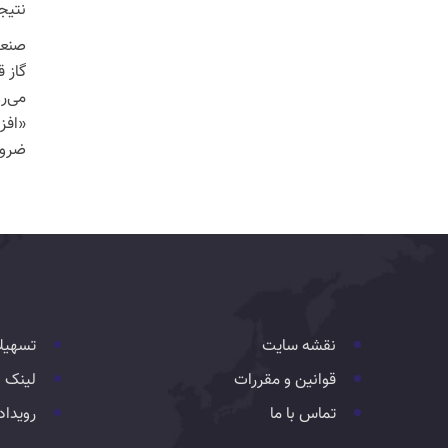
نتیج
صنعت
گاز ق
می‌رو
«افز
ضرور
نقشه سایت
تسهیل
قوانین و مقررات
لینک 
تماس با ما
رویداد