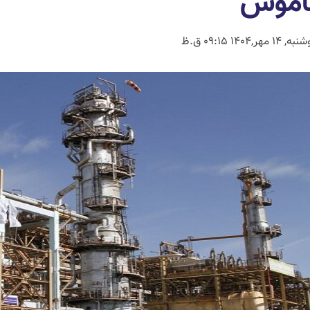
موش
 14 مهر,1404 09:15 ق.ظ