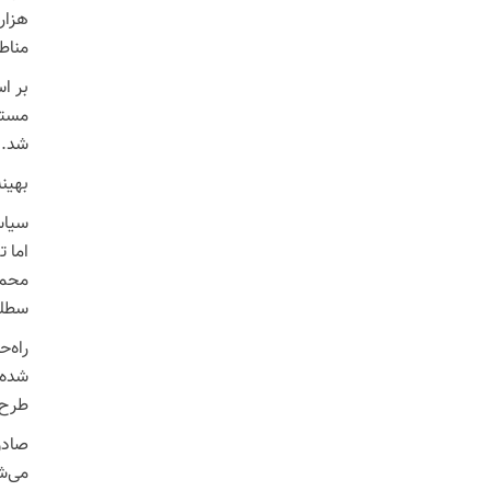
هزار
مناط
مستق
شد.
بهینه
سیاس
اما 
محمد
سطلی
راه‌
طرح 
صادق
می‌ش