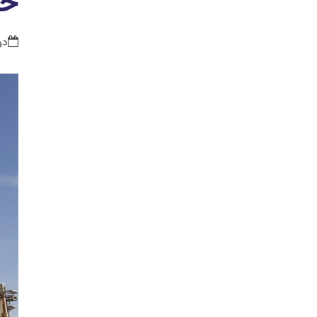
خا
دوشنبه,