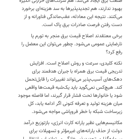
صنعت برق ایجاد می‌کند: هم شرکت‌های حرارتی انگیزه
بهبود ندارند، هم
تجدیدپذیرها
به سد هزینه‌ای برخورد
می‌کنند. نتیجه این معادله، عقب‌ماندگی
فناورانه
و از
دست رفتن فرصت صادرات برق پاک است.
برخی معتقدند اصلاح قیمت برق منجر به تورم یا
نارضایتی عمومی می‌شود. چطور می‌توان این
معضل
را
رفع کرد؟
نکته کلیدی، سرعت و روش اصلاح است. افزایش
تدریجی قیمت برق همراه با جبران هدفمند برای
دهک‌های آسیب‌پذیر می‌تواند تغییرات را قابل‌تحمل
کند. هیچ‌کس نمی‌گوید باید یک‌شبه قیمت‌ها واقعی
شود یا خانوارها
تحت فشار
قرار گیرند، اما فاصله موجود
میان هزینه تولید و تعرفه کنونی اگر ادامه یابد، کل
زیرساخت شبکه با خطر فروپاشی
مواجه
می‌شود.
مکانیسم‌هایی
نظیر یارانه کارت انرژی،
بازتوزیع
درآمد
دولت از حذف
یارانه‌های
غیرمؤثر
و تسهیلات برای