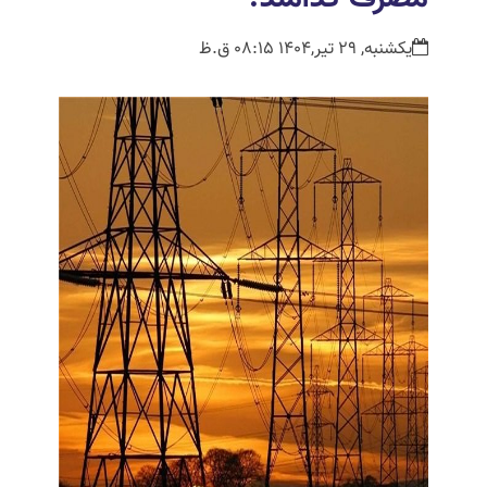
یکشنبه, 29 تیر,1404 08:15 ق.ظ