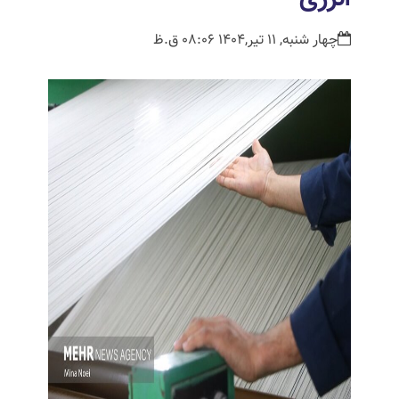
چهار شنبه, 11 تیر,1404 08:06 ق.ظ