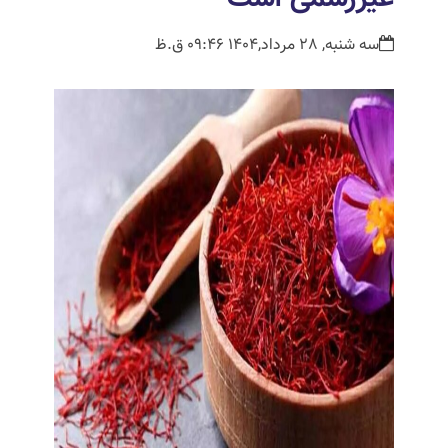
سه شنبه, 28 مرداد,1404 09:46 ق.ظ