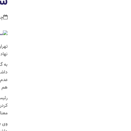
شو
چهار ش
تهرا
نهاد
به گ
هم ب
رئیس
معنا
وی ب