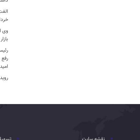
داشته
خردا
وی ا
بازا
رئیس
رفع 
امیدو
رویداد تخص
نقشه سایت
تسهیل