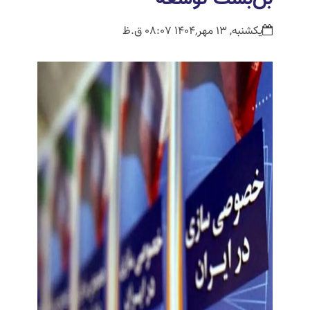
یکشنبه, 13 مهر,1404 08:07 ق.ظ