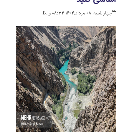
چهار شنبه, 08 مرداد,1404 08:32 ق.ظ