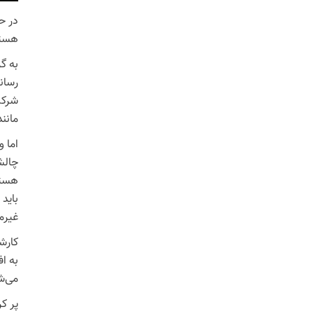
در ح
هستن
به گ
رسان
شرکت
مانن
‏اما
چالش
باید 
غیرم
کارش
به اف
می‌شو
پر ک