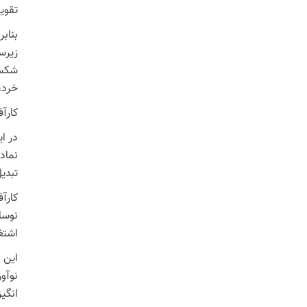
تقوی
بناب
زیرسا
شکست
خرد،
کارآف
در ا
نماد
تبدی
کارآ
نوسان
اشتغا
این و
نوآو
انگیز