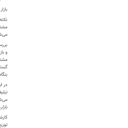
بازا
نکته
مشتر
می‌ش
بررس
و باز
مشتر
گستر
بنگاه
در ا
تبلیغ
می‌ش
بازار
کارش
توزی