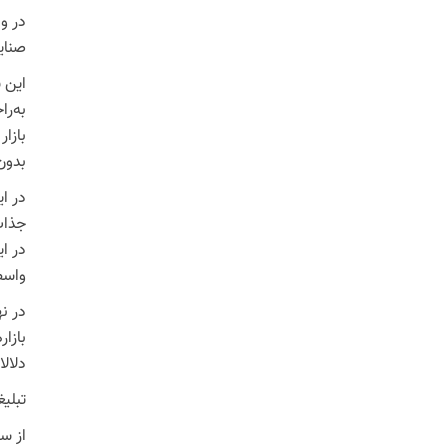
در و
صنای
این ش
به‌ر
بازار
بدون
در ا
جذاب
در ای
واسط
در ن
بازار
دلال
تبلی
از سو