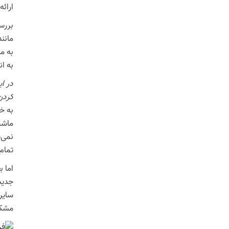
ارائه
بررسی
مانن
به م
به ان
در ای
کردن
به خ
ماشی
نمی‌
تمام
اما ب
جدید
سایر 
مشکل