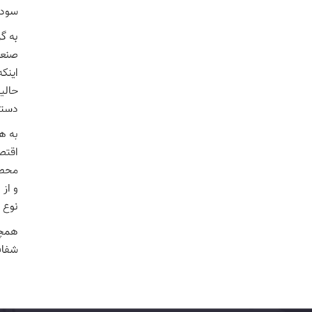
سودجو
به گ
صنعت
اینکه
حالی
دستگا
به هم
اقتص
محصو
و از
نوع 
همچن
شفاف