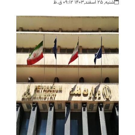
شنبه, 25 اسفند,1403 09:12 ق.ظ