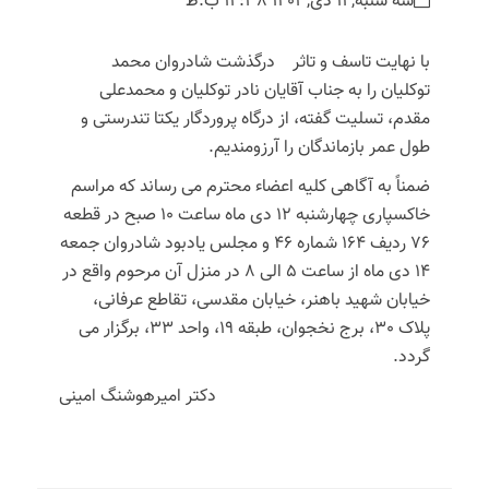
سه شنبه, 11 دی,1403 12:38 ب.ظ
با نهایت تاسف و تاثر درگذشت شادروان محمد
توکلیان را به جناب آقایان نادر توکلیان و محمدعلی
مقدم، تسلیت گفته، از درگاه پروردگار یکتا تندرستی و
طول عمر بازماندگان را آرزومندیم.
ضمناً به آگاهی کلیه اعضاء محترم می رساند که مراسم
خاکسپاری چهارشنبه 12 دی ماه ساعت 10 صبح در قطعه
76 ردیف 164 شماره 46 و مجلس یادبود شادروان جمعه
14 دی ماه از ساعت 5 الی 8 در منزل آن مرحوم واقع در
خیابان شهید باهنر، خیابان مقدسی، تقاطع عرفانی،
پلاک 30، برج نخجوان، طبقه 19، واحد 33، برگزار می
گردد.
دکتر امیرهوشنگ امینی