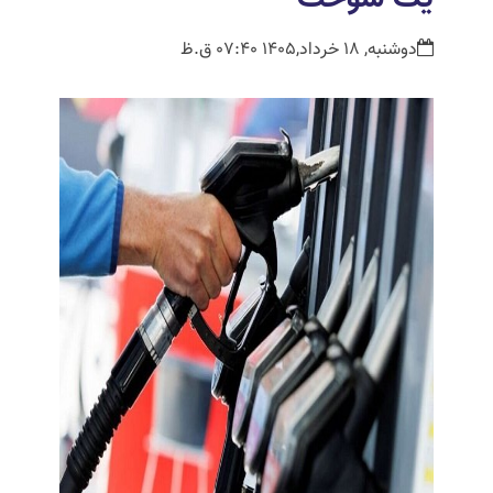
دوشنبه, 18 خرداد,1405 07:40 ق.ظ