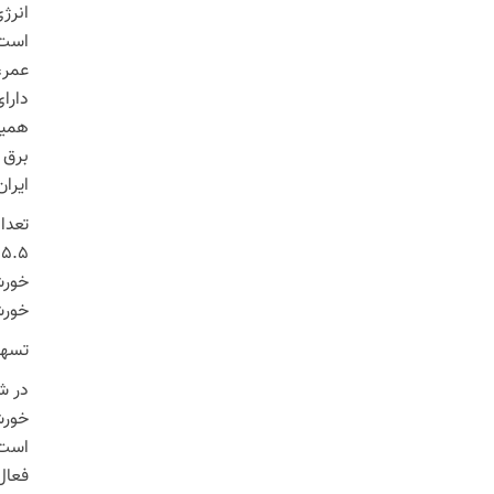
انرژ
است.
عمر،
همیشه
برق 
ایرا
۵
خورشیدی ب
تسهی
در ش
خورش
است.
فعال