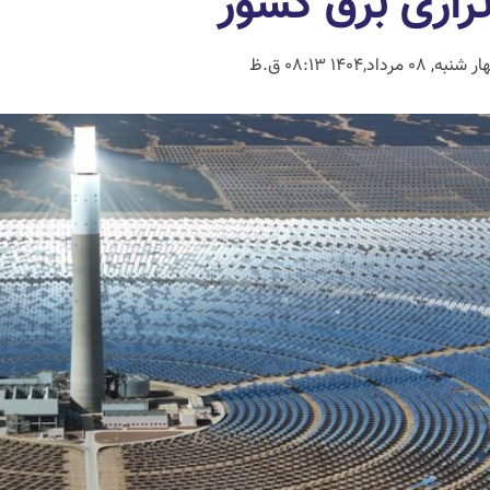
ترازی برق کشور
نبه, 08 مرداد,1404 08:13 ق.ظ