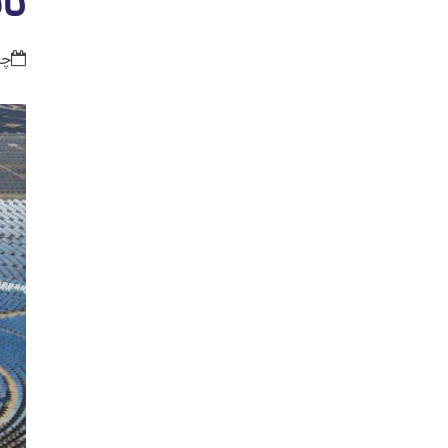
نا
چهار ش