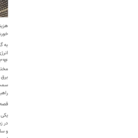
هزین
خورش
به گ
انرژی 
برق 
سمت 
راهبر
قصه‌
یکی 
و سال گ