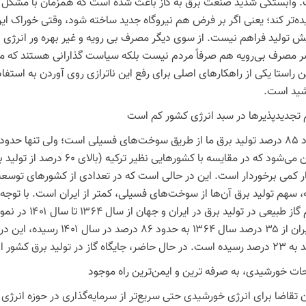
 وابستگی شدید صنعت برق به گاز باعث شده است که همزمان با مشکل
ده‌تر کند؛ یعنی اگر بر فرض هم نیروگاه جدید ساخته شود، وقتی خوراک این 
یش تولید فراهم نیست. از سوی دیگر مصرف بی رویه و غیر بهره
ور
انرژی ب
 مصرف بی‌رویه هم صرفاً مردم نیست بلکه سیاست گذارانی هستند که مرد
 راستا یکی از راهکارهای اصلی برای رفع این
ناترازی
روی آوردن به استفاد
ید است.
تجدیدپذیرها
در سبد انرژی کشور کم است
حدود ۸۵ درصد تولید برق ما از طریق سوخت‌های فسیلی است؛ ولی تنها حد
تأمین می‌شود که در مقایسه با 
ر کمی برخوردار است. این در حالی است که در تعدادی از کشورهای توسعه ی
، سهم تولید برق آن‌ها از سوخت‌های فسیلی، کمتر از ایران است. با تو
سهم گاز طبیعی د
اه گاز در تولید برق کشور اول و در جهان دوم است.
ت خورشیدی، به صرفه ترین و ایمن‌ترین راه موجود
ن تقاضا برای انرژی خورشیدی حتی سریع‌تر از سرمایه‌گذاری در حوزه انرژی