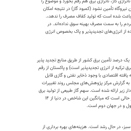
ناترازی
گاز،
ناترازی
برق هم رقم بخورد و موضوع را
نیروگاه تأمین نشود (کمبود گاز) در نتیجه امکان
اعث شده است که تولید کفاف مصرف را ندهد،.
م را به سمت مصرف بهینه سوق نداده‌اند. در
ه از انرژی‌های
تجدیدپذیر
و پاک بخصوص انرژی
ود یک درصد تأمین برق کشور از طریق منابع تجدید پذیر
کشورهایی نظیر ترکیه (بالای ۶۰ درصد از تولید برق ترکیه از انرژی تجدیدپذیر است) و پاکستان از رقم
افته اقتصادی با وجود ذخایر نفتی و گازی قابل
جه به گزارش مرکز پژوهش‌های مجلس روند تغییرات
ر تولید برق در ایران و جهان از سال ۱۳۶۴ تا سال ۱۴۰۱ در نمودار زیر ارائه شده است. سهم گاز طبیعی از تولید برق
در ایران از ۳۵ درصد سال ۱۳۶۴ به حدود ۸۶ درصد در سال ۱۴۰۱ رسیده، این در حالی است که میانگین این شاخص در دنیا از ۱۴
 سبز، در حال رشد است. هزینه‌های بهره برداری از