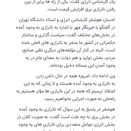
یک کارشناس انرژی گفت: یکی از راه ها برای از بین
رفتن ناترازی برق افزایش قیمت است.
احسان
هوشفر
کارشناس انرژی و استاد دانشگاه تهران
در گفتگو با
خبرنگار مهر
با اشاره به
ناترازی
به وجود آمده
در بخش‌های مختلف گفت: سیاست گذاری و ساختار
حکمرانی در کشور ما منجر به
ناترازی
های
فعلی شده
است، البته در کنار آن مؤلفه‌های دیگری نظیر صنایع،
مردم، بخش تولید و هم دولت به معنای عام در به
وجود آمدن این مسئله دخیل بوده‌اند.
وی ادامه داد: امروزه همه در حال دامن زدن
به
ناترازی
به وجود آمده هستند و تا زمانی که به این
اعتقاد نرسیم که همه در این
ناترازی
ها
مؤثر هستیم به
راه‌حلی به صورت اجرایی نخواهیم رسید.
هوشفر
در پاسخ به این سوال که
ناترازی
به وجود آمده
در بخش برق به چه علت است گفت: به صورت کلان در
بخش انرژی عوامل متعددی برای
ناترازی
های
به وجود