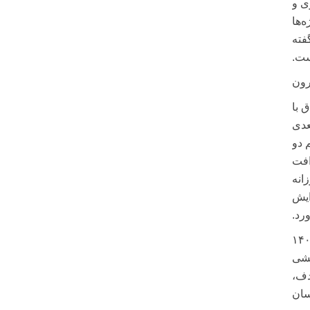
ی و
‌ها
فته
ست.
رون
 با
عدی
 دو
افت
انه
ایش
ورد.
آغاز شده است. کارگروه فنی ویژه پارس جنوبی میان ایران و قطر از فروردین ۱۴۰۴
یشی
دف،
سان