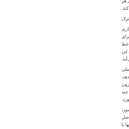
 هر
ند.
ترک
رک حفاری
رای
 خط
شود. این
ید.
 ملی
 را تا ۲۰ درصد کاهش دهد.
ه است. افزون
چند
رد.
ور،
اصل
 با