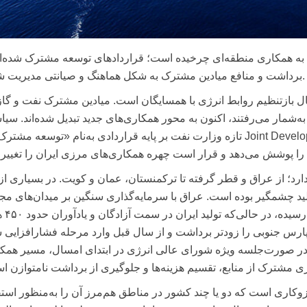
ت مرزی به همکاری منطقه‌ای چرخیده است؛ قراردادهای توسعه مشترک شده‌اند
برداشت و منافع میادین مشترک به شکل هماهنگ و صیانتی مدیریت شوند.
 ایران سال بازتنظیم روابط انرژی با همسایگان است. میادین مشترک نفت و گا
ه‌شمار می‌رفتند، اکنون به محور همکاری‌های جدید تبدیل شده‌اند. سی
تازه وزارت نفت بر پایه قراردادی به‌نام «توسعه مشترک» یا Joint Development Agreement است؛ مدلی که هم‌زما
د؛ از عراق و قطر گرفته تا ترکمنستان، عمان و کویت. در بسیاری از 
د چشمگیر بوده است. عراق با سرمایه‌گذاری سنگین بر میدان‌های مج
به رکورد بیش از ۶۰۰ هزا
رس جنوبی را زودتر برداشت و از سال قبل وارد مرحله فشارافزایی 
 در صورت‌جلسه ویژه شورای عالی انرژی در ابتدای امسال، مسیر همک
اری مشترک از منابع، تقسیم هزینه‌ها و جلوگیری از برداشت نامتوازن ا
کاری است که دو یا چند کشور در مناطق هم‌مرز آن را به‌منظور استف