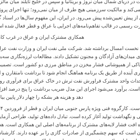
 در دریای شمال میان نروژ و بریتانیا و سپس در خلیج تایلند میان مالز
نمی‌کند و مالکیت سرزمینی هیچ طرف از میان نمی‌رود؛ تنها اجرای پروژه
پیش تعیین‌شده پیش می‌رود. در ایران، این مفهوم سال‌ها در اسناد گ
ت رسمی در قالب تفاهم‌نامه‌های اجرایی با عراق و قطر فعال شده ا
همکاری مشترک ایران و عراق در غرب کا
 نخست امسال برداشته شد. شرکت ملی نفت ایران و وزارت نفت عراق
 میدان‌های آزادگان و مجنون تشکیل دادند. مطالعات لرزه‌نگاری سه‌ب
حاکی از همپوشانی فشار مخزن در مناطق مرزی دو کشور است. تصمیم
 آینده از طریق یک برنامه هماهنگ انجام شود تا برداشت نامتقارن و 
 احداث واحد مشترک فراورش نفت ترش در خاک عراق برای فرآوری روز
سی است. برآورد می‌شود اجرای این مدل ضریب برداشت را پنج درصد افز
دهد و هزینه هر بشکه را چهار دلار پایین بیا
در جنوب کشور نیز روند مشابهی 
 و نگهداشت تولید آغاز کرده است. تبادل داده‌های تولید، طراحی آزما
ه افت فشار لایه‌های مشترک از برنامه‌های اصلی این همکاری است. ه
ان است که سهم چشمگیری از صادرات گازی را بر عهده دارند. کارشنا