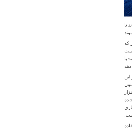
 تا
ز که
است
ن منافع
این
نون
ر بشکه در روز رسیده، در حالی‌که تولید ایران در سمت آزادگان و یادآوران حدود ۴۵۰ هزار
شده
اری
ست.
اده