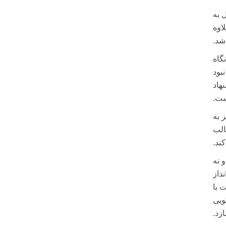
 به
این رشد علاوه
گاه
بود
هاد
ست.
طر به
ی‌تواند قالب
ند.
 نه
داز
ت با
ویی
زد.