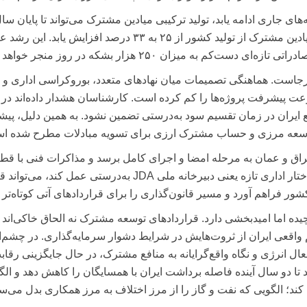
 جاری ادامه یابد، تولید ترکیبی میادین مشترک می‌تواند تا پایان سال
روزانه حدود ۱٫۱ میلیون بشکه نفت برسد و سهم میادین مشترک از تولید کشور از ۲۵ به ۳۳ درصد افزایش یابد. 
کم به میزان ۲۵۰ هزار بشکه در روز منجر خواهد شد.
ابرجاست. هماهنگی تصمیمات میان نهادهای متعدد، بوروکراسی اداری و ن
عت پیشرفت پروژه‌ها را کم کرده است. کارشناسان هشدار داده‌اند در ن
 ایران در زمان تقسیم سود به‌درستی تضمین نشود. به همین دلیل، پیشن
توسعه مرزی و حساب مشترک ارزی برای تسویه مبادلات مطرح شده ا
کوتاه‌مدت، انتظار می‌رود دو مدل JDA با عراق و عمان به مرحله امضا و اجرای کامل برسد و مذاکرات فنی با ق
بخش‌های عملیاتی‌تر گسترش یابد. چنانچه ساختار اداری تازه یعنی دبیرخانه ملی JDA به‌درستی عمل کند، م
 فراهم آورد و مسیر قانون‌گذاری را برای قراردادهای آتی کوتاه‌تر ک
ده اما امیدبخشی دارد. قراردادهای توسعه مشترک نه الحاق خاکی‌اند و
م واقعی ایران از ثروت‌هایش در شرایط دشوار سرمایه‌گذاری. در چشم‌ان
لماسی فعال انرژی و نگاه واقع‌گرایانه به منافع مشترک، در حال جایگزینی رقاب
 تا دو سال آینده فاصله برداشت ایران با همسایگان را کاهش دهد و الگ
 کند؛ الگویی که نفت و گاز را از مرز اختلاف به مرز همکاری بدل می‌سا