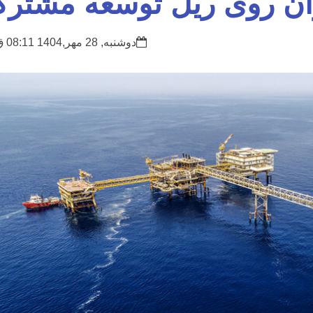
ان روی ریل توسعه مشتر
دوشنبه, 28 مهر,1404 08:11 ق.ظ