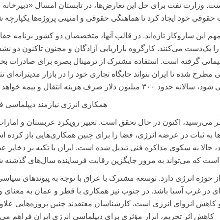
 وزارت نفت برای حل این تعارض‌ها، در تابستان امسال «دبیرخانه 
قوقی خود ایجاد کرد تا هماهنگی حقوقی و امنیتی پروژه‌ها یکپارچه ش
م این سازوکار تازه‌اند. در قالب آنها، متخصصان دو کشور برنامه حفا
 یک‌دست می‌کنند. کارگروه بازاریابی آزادگان و مجنون تاکنون دو ن
یماتی گرفته است. استفاده مشترک از ترمینال بصره برای صادرات ب
مطرح شده تا ایران بتواند جایگاه تجاری خود را در بازار مدیترانه‌ای تث
یون دلار صرف هزینه انتقال و بیمه خواهد شد.
همکاری انرژی نیازمند دیپلماسی ف
ظر می‌رسید، اکنون در حال تحقق است. تغییر رویکرد عربستان و امارات
ا به ثبات در عرضه انرژی، فضا را برای چنین همکاری‌هایی باز کرده ا
د، حالا به سکوی مذاکره فنی تبدیل شده است. ایران با تکیه بر ذخایر ع
است که می‌تواند به مرور جایگزین رقابت فرساینده سال‌های گذشته ش
ر از حوزه انرژی دارد. توسعه مشترک با عراق با توجه به پیوندهای سیاسی
ه‌ای در غرب آسیا باشد. در جنوب نیز همکاری با قطر و عمان به معنای و
ه زنجیره صادرات LNG منطقه و کاهش انزوای انرژی است. کارشناسان معتقدند چنین پروژه‌هایی علا
کاهش اثر تحریم، ابزار مؤثری برای دیپلماسی انرژی ایران فراهم می‌ک