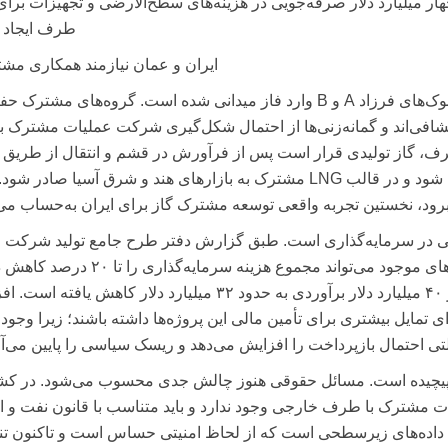
ار میلیارد دلار صرفه‌جویی در هزینه‌های
سطح‌الارضی
و تجهیزات برای
طرف ایجاد ک
ایران و عمان نیازمند همکاری مش
در دریای عمان نیز همکاری ایران و عمان بر سر بلوک‌های فرزاد A و B وارد فاز میدانی شده است. گروه‌های مشت
تشافی‌اند و گمانه‌زنی‌ها از احتمال شکل‌گیری شرکت عملیات مشترک ب
طرف، گاز تولیدی قرار است پس از فرآورش در قشم و انتقال از طریق
ساحلی ایران به تاسیسات مایع‌سازی عمان ارسال شود و در قالب LNG مشترک به بازارهای هند و شرق آسیا صادر 
رود، نخستین تجربه واقعی توسعه مشترک گاز برای ایران به‌حساب می‌آ
ی برای صرفه‌جویی در سرمایه‌گذاری است. طبق گزارش دفتر طرح جامع تولید شرکت
نفت، تقسیم هزینه‌ها و استفاده از زیرساخت‌های موجود می‌تواند مجموع هزینه سرمایه‌گذاری
به‌عنوان نمونه، در غرب کارون هزینه کل توسعه از ۴۰ میلیارد دلار برآوردی به حدود ۳۲ میلیارد دلار کاهش یافت
تمایل بیشتری برای تأمین مالی این پروژه‌ها داشته باشند؛ زیرا وجود 
 احتمال بازپرداخت را افزایش می‌دهد و ریسک سیاسی را پایین می‌آو
ن پیچیده است. مسائل حقوقی هنوز چالش جدی محسوب می‌شود. در کش
مشترک با طرف خارجی وجود ندارد و باید متناسب با قانون نفت و 
ل داده‌های زیرسطحی است که از لحاظ امنیتی حساس است و تاکنون تنها