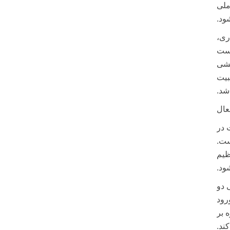
ملی
ود.
ری،
شست
خشی
بیت
عال
 در
ست.
ظیم
ود.
 دو
رود
وه بر
ند.