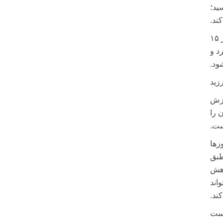
واهد رسید؛
ند.
یکی از بخش‌هایی که به‌طور مستقیم از این ناترازی آسیب می‌بیند، صنعت پتروشیمی است. این صنعت که سهمی بیش از ۱۵
د و
ود.
زید
رزش
 را
ست.
اری از روزها
طبق
د ۱.۳ میلیارد دلار کاهش
اند
ند.
سست