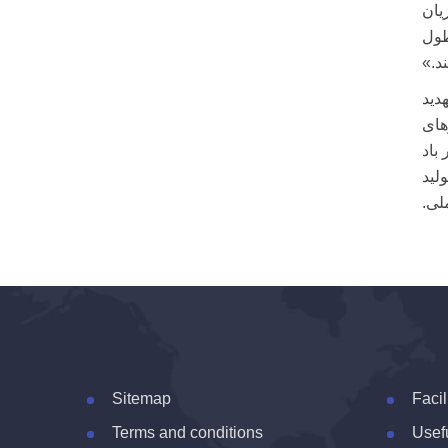
یان
طول
د.»
دید
های
باد
لید
لی.
Sitemap
Facil
Terms and conditions
Usefu