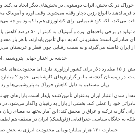
وراک در یک بخش، اثرات دومینویی در بخش‌های دیگر ایجاد می‌کند. و
ید فرمالدهید تا انواع رزین دچار وقفه می‌شوند. وقتی اوره و آمونیاک مح
افت می‌کند، بلکه کود شیمیایی برای کشاورزی هم با کمبود مواجه می‌ش
بررسی‌ها نشان می‌دهد در دی‌ماه ۱۴۰۳، ظرفیت تولید در برخی واحدهای اوره و آمونیاک به کمتر
صادراتی است؛ مشتریانی که به دنبال تأمین پایدارند، با هر بار محدو
از ایران فاصله می‌گیرند و به سمت رقبایی چون قطر و عربستان می‌رو
خدشه بر اعتبار جهانی پتروشیمی ای
صادرات پتروشیمی در شرایط عادی سالانه بیش از ۱۵ میلیارد دلار برای کشور ارزآوری دارد. اما محدودیت‌های ن
ناترازی گاز، این ستون درآمدی را متزلزل کرده است. در زمستان گذشته، بنا بر گ
زیان مستقیم به دلیل کاهش خوراک به پتروشیمی‌ها وارد 
دار شدن اعتبار ایران به‌عنوان تأمین‌کننده پایدار است. بازارهای جهانی
 صادراتی خود را عملی کند، بخشی از بازار به رقیبان واگذار می‌شود. در 
درصد از تعهدات صادراتی گاز به ترکیه و عراق را محقق کند؛ این آمار نه‌تنها به معنای زیان
بلکه به جایگاه سیاسی جغرافیایی (ژئوپلیتیک) ایران در منطقه هم لطمه 
خسارت‌ ۱۳۰ هزار میلیاردتومانی محدودیت انرژی به بخش صنعت