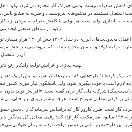
ای کاهش صادرات نیست. وقتی خوراک گاز محدود می‌شود، تولید داخل 
یت اشتغال مستقیم در مجتمع‌های پتروشیمی و ضربه به صنایع پایین‌د
سته به پایداری تولید است. هر توقف یا کاهش ظرفیت، موجی از بیکار
رکود در مناطق صنعتی ایجاد می‌ک
بر اساس برآورد وزارت صنعت، معدن و تجارت، اعمال محدودیت‌های انرژی در سال ۱۴۰۳ بیش از 
ت تنها به فولاد و سیمان محدود نشد، بلکه پتروشیمی نیز بخش مهمی
آن را متحمل 
بهینه سازی و افزایش تولید، راهکار رفع ناتر
مرکز کرده‌اند؛ طرح‌هایی که میلیاردها دلار هزینه و بیش از یک دهه ز
گرچه لازم است با قوت پیگیری شود، ولی پاسخگوی نیاز فوری کشور نی
(دیسپچینگ) شرکت ملی گاز ایران گفته است: «افزایش تولید بدون اص
ل پر کردن سطلی سوراخ است؛ هرچه بیشتر بریزی، باز خالی می‌شو
ی مصرف گاز است. طرح کارور گاز که براساس سرمایه‌گذاری بخش خص
طراحی شده، می‌تواند در بازه‌ای ۳ تا ۵ ساله روزانه ۱۹۷ میلیون متر مکعب گاز آزاد کند؛ رقمی معادل کل میانگین 
ر. این طرح نه بار مالی بر دوش دولت دارد و نه زمان طولانی می‌خوا