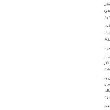
قتی
دود
ود.
 از ۵۰ درصد کاهش یافت.
دیت
ند.
ران
اشی از
زارش‌های کارشناسی، حدود ۲ میلیارد دلار
شد.
 به
سال
 مالی
زد.