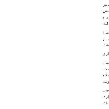
نیز
ستی
ی و
ند.
۱۳۰ هزار میلیارد تومان
 از
شد.
ازی
مان
ست.
لاح
د.»
وصی
ناترازی
هد.