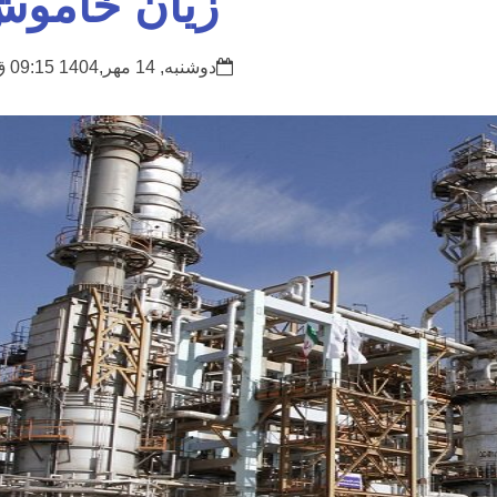
زیان خامو
دوشنبه, 14 مهر,1404 09:15 ق.ظ