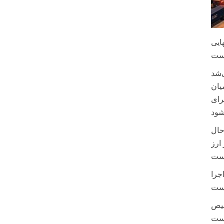
ایی
‌شد
یان
رای
حال
ارز
جرا
صیص