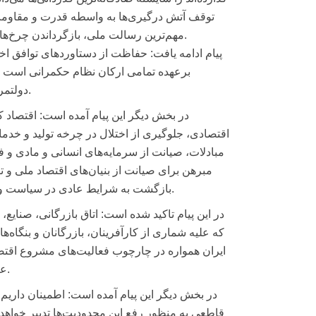
توقف آتش درگیری‌ها به واسطه قدرت و مقاومت
مهم‌ترین رسالت ملی، بازگرداندن چرخ‌های تولید، تجارت، سرمایه‌گذاری و اشتغال به مدار طبیعی و پایدار خود است.
پیام ادامه یافت: حفاظت از دستاوردهای توافق اخی
برعهده تمامی ارکان نظام حکمرانی است 
دولتمردان و سیاستگذاران، ضامن تحقق نفع حداکثری برای ایران عزیز خواهد بود.
در بخش دیگر این پیام آمده است: اقتصاد ک
اقتصادی، جلوگیری از اختلال در چرخه تولید و خدم
مبادلات، صیانت از سرمایه‌های انسانی و مادی و
مبرهن برای صیانت از بنیان‌های اقتصاد ملی و ت
بازگشت به شرایط عادی در سیاست و اقتصاد کشور، اصلاح نظام حکمرانی اقتصادی کشور در اولویت قرار گیرد.
در این پیام تاکید شده است: اتاق بازرگانی، صنایع
که علیه شماری از کارآفرینان، بازرگانان و بنگ
ایران همواره در چارچوب فعالیت‌های مشروع اقتصاد
عامل محدودکننده‌ای، توان تضعیف اراده این دلسوزان ایران اسلامی را ندارد.
در بخش دیگر این پیام آمده است: اطمینان داریم 
قاطعی به منظور رفع این محدودیت‌ها تدبیر خواهد