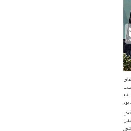
های
است
نفع
بخش
فقی
شور