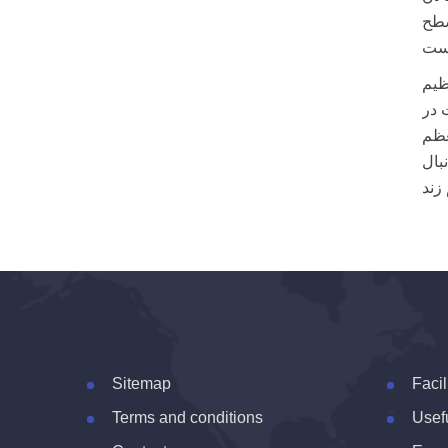
سطح
ظیم
 در
عظم
بال
Sitemap
Facil
Terms and conditions
Usefu