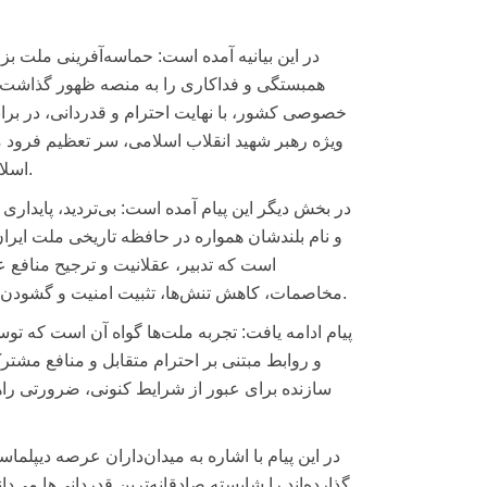
در این بیانیه آمده است: حماسه‌آفرینی ملت بز
همبستگی و فداکاری را به منصه ظهور گذاشت.اک
خصوصی کشور، با نهایت احترام و قدردانی، در براب
ویژه رهبر شهید انقلاب اسلامی، سر تعظیم فرود می
اسلامی پاسداری نموده و عظمت روح ایرانی را بار دیگر به جهانیان یادآور شدند.
در بخش دیگر این پیام آمده است: بی‌تردید، پایداری و
و نام بلندشان همواره در حافظه تاریخی ملت ایر
است که تدبیر، عقلانیت و ترجیح منافع عالی
مخاصمات، کاهش تنش‌ها، تثبیت امنیت و گشودن افق‌های تازه برای تعاملات اقتصادی و تجاری کشور بینجامد، استقبال شود.
پیام ادامه یافت: تجربه ملت‌ها گواه آن است که تو
و روابط مبتنی بر احترام متقابل و منافع مشتر
سازنده برای عبور از شرایط کنونی، ضرورتی راه
در این پیام با اشاره به میدان‌داران عرصه دیپلم
گذارده‌اند را شایسته صادقانه‌ترین قدردانی‌ها می‌د