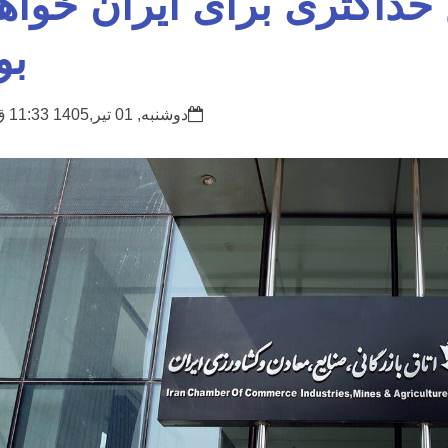
حداکثری برای ایران خواه
بو
دوشنبه, 01 تیر,1405 11:33 ق.ظ