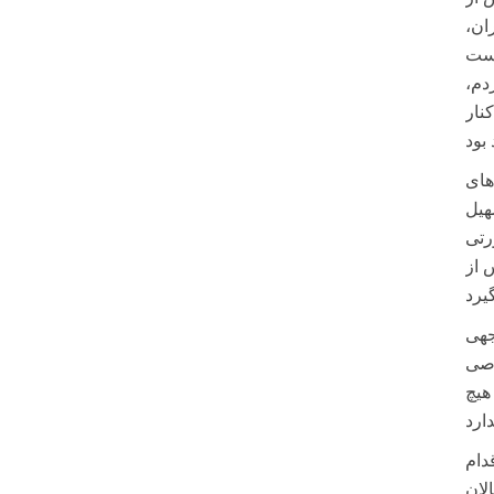
ان،
دم،
نار
های
هیل
رتی
 از
جهی
وصی
هیچ
دام
لان