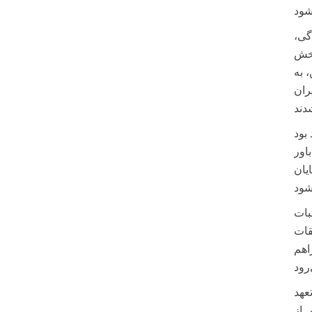
گی،
بخش
 به
ران
بود
اور
ایان
بات
قات
اهم
عهد
 از