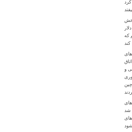
بخش
 داریم مبنی بر اینکه ۸۰۰ میلیارد دلار
 که
های
تاق
انی و
وری
چین
های
های