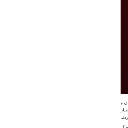
ن و
یار
جنگ