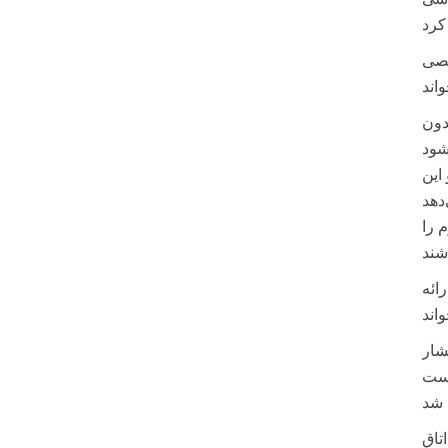
صصی
دون
این
 را
ائه
شار
تاق