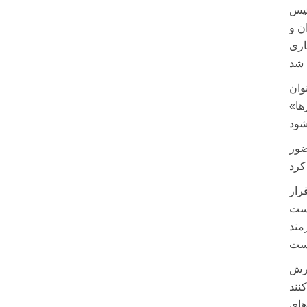
ئیس
ن و
اری
وان
ها»
ضور
رار
مند
ترش
های