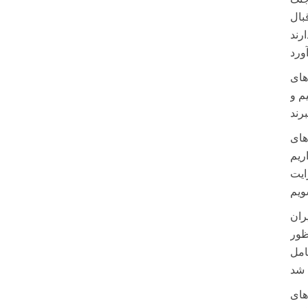
بال
های
م و
های
ریم
ایت
ران
ظور
امل
 شد
های