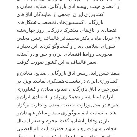
از اعضای هیئت رییسه اتاق بازرگانی، صنایع، معادن و
کشاورزی ایران، جمعی از نمایندگان اتاق‌های
بازرگانی، کمیسیون‌های تخصصی، تشکل‌های
اقتصادی و اتاق‌های مشترک بازرگانی روز چهارشنبه
۲۷ خرداد ماه با دکتر محمدباقر قالیباف رئیس مجلس
شورای اسلامی دیدار و گفت‌وگو کردند. این دیدار با
محوریت روابط اقتصادی ایران و چین و در آستانه
سفر قالیباف به این کشور صورت گرفت.
صمد حسن‌زاده، رییس اتاق بازرگانی، صنایع، معادن و
کشاورزی ایران
در نشست همفکری نماینده ویژه در
امور چین با اتاق بازرگانی، صنایع، معادن و کشاورزی
ایران که با شعار «همکاری پایدار اقتصادی ایران و
چین» در محل وزارت صنعت، معدن و تجارت برگزار
شد، با تسلیت ایام سوگواری سید و سالار شهیدان و
یاران وفادار ایشان، گفت: محرم و صفر امسال
به‌خاطر شهادت رهبر شهید حضرت آیت‌الله العظمی
امام خامنه‌ای و فرماندهان ارشد و مسئولین بزرگ