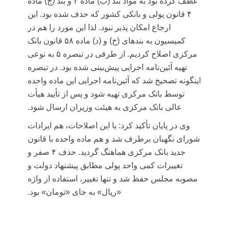
عطف کرده بود به مواد بند (
ب)
ماده ۳ و بند (
ج)
ماده
۴ قانون پولی و بانکی کشور که حذف شده بود. این
ارجاع امکان پذیر نبود. لذا این مورد را هم در
کمیسیون به بندهای (
خ)
و (
د)
ماده ۵۸ قانون بانک
مرکزی اصلاح کردیم. از طرفی در تبصره ۵ به نوعی
تهیه آئین‌نامه اجرایی پیش‌بینی شده بود. در تبصره
اینگونه تصحیح شد که آئین‌نامه اجرایی این ماده واحده
توسط بانک مرکزی تهیه شود و پس از تأیید هیأت
عالی بانک مرکزی به هیئت وزیران ارسال شود.
وی در پایان تأکید کرد: با این اصلاحات، هم ایرادات
شورای نگهبان برطرف شد و هم ماده واحده با قانون
جدید بانک مرکزی هماهنگ گردید. حذف ۴ صفر و
تغییرات کمی واحد پولی مطابق پیشنهاد دولت و
مصوبه مجلس حفظ شد و تنها تغییر، استفاده از واژه
«ریال» به جای «تومان» بود.