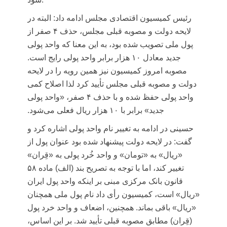
رئیس کمیسیون اقتصادی مجلس ادامه داد: البته در
لایحه دولت و مصوبه قبلی مجلس، حذف ۴ صفر از
پول ملی تصویب شده بود، به این معنا که واحد پولی
جدید معادل ۱۰ هزار برابر واحد پولی رایج است.
مصوبه امروز کمیسیون نیز همین رویه را در لایحه
دولت و مصوبه قبلی مجلس تأیید کرد لذا اصلاح کمی
واحد پولی حفظ شده و با حذف ۴ صفر، «واحد پولی
جدید» برابر با ۱۰ هزار ریال فعلی می‌شود.
حسینی در ادامه به تغییر نام واحد پولی اشاره کرد و
گفت: در لایحه دولت پیشنهاد شده بود عنوان پول از
«ریال» به «تومان» و واحد خُرد پولی به «
قِران
»
تغییر کند، اما با توجه به تصریح بند (الف) ماده ۵۸
قانون بانک مرکزی مبنی بر اینکه واحد پول ایران
«ریال» است، کمیسیون رأی داد نام پول ملی همچنان
«ریال» باقی بماند. همچنین، اضعاف و واحد خرد پول
(
قِران
) مطابق مصوبه قبلی تأیید شد. بر این اساس،